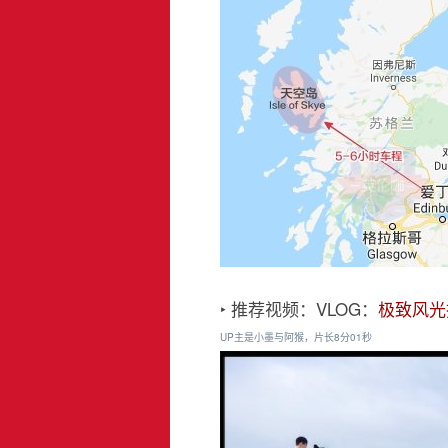
‣ 推荐视频：VLOG：
极致风光
UP主是小墨与阿猴，片长8分01秒