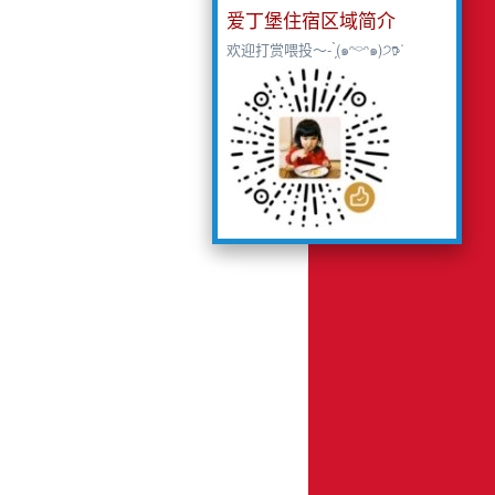
爱丁堡住宿区域简介
欢迎打赏喂投～- ̗̀(๑ᵔ⌔ᵔ๑)੭𖠚ᐝ