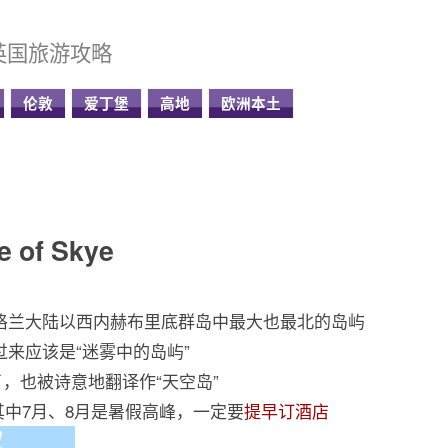
英国旅游攻略
伦敦
爱丁堡
高地
欧洲本土
of Skye
ye）是苏格兰大陆以西内赫布里底群岛中最大也最北的岛屿
，翻译过来应该是“迷雾中的岛屿”
像了，也被诗意地翻译作“天空岛”
其中7月、8月是暑假高峰，一定要
提早订酒店