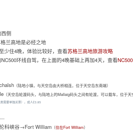
的西侧
，苏格兰高地是必经之地
请至少住4晚，体验比较好，查看
苏格兰高地旅游攻略
NC500环线自驾，在上面的4晚基础上再加4天，查看
NC5
ochalsh
（陆地小镇，与天空岛由大桥相连，位于天空岛东南端）
le
（天空岛轮渡码头，与陆地上的Mallaig码头之间有轮渡，可以载车，位于
人类需要单独买票），成人£3.85
---
谷→Fort William
（
住在Fort William
）