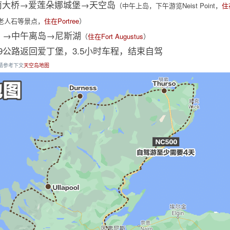
→格伦芬南大桥→爱莲朵娜城堡→天空岛
（中午上岛，下午游览Neist Point，
住在
老人石等景点，
住在Portree
）
→中午离岛→尼斯湖
）
（
住在Fort Augustus
）
直接沿A9公路返回爱丁堡，3.5小时车程，结束自驾
请参考下文
天空岛地图