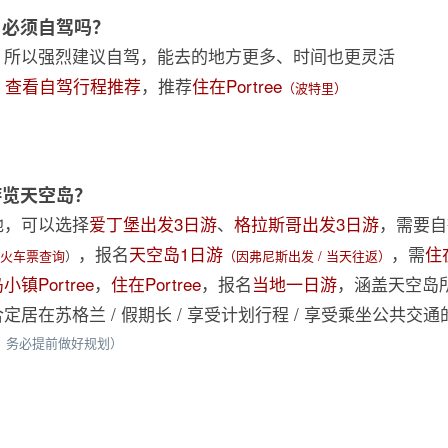
？必须自驾吗？
少，所以强烈建议自驾，能去的地方更多、时间也更灵活
，
查看自驾行程推荐
，推荐
住在Portree
（波特里）
游览天空岛？
地，可以选择
爱丁堡出发3日游
、
格拉斯哥出发3日游
，需要自
，报名
天空岛1日游
，需
住
火车票查询
）
（因弗尼斯出发 / 当天往返）
Portree
，
住在Portree
，报名
当地一日游
，涵盖天空岛
定居在苏格兰 / 假期长 / 享受计划行程 / 享受乘坐公共交
，务必提前做好规划）