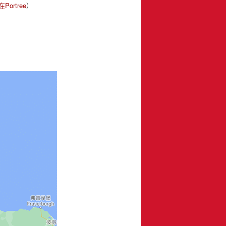
Portree
）