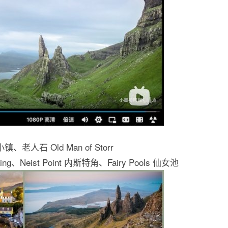
、老人石 Old Man of Storr
uiraing、Neist Point 内斯特角、Fairy Pools 仙女池