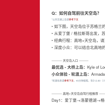
Q：如何自驾前往天空岛？
*公共交通上岛请
参考下文
‣ 如下图，天空岛位于苏格兰
‣ 从爱丁堡 / 格拉斯哥出发
‣ 经典行程：高地+天空岛，
‣ 深度小众：可以结合北高地的
----------- 天空岛入口 ----------
Kyle of L
最优选 - 大桥上岛：
Armada
小众体验 - 轮渡上岛：
*轮渡信息请
参考下文
，45分钟船程，车£12.80（
----------- 高地+天空岛自驾行程推荐 -------
Day1：爱丁堡→洛蒙德湖→格伦科峡