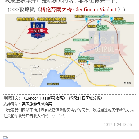
威廉堡较早并且是哈粉儿的话，非常值得去一下。
（>>>攻略戳《
格伦芬南大桥 Glenfinnan Viaduct
》）
重磅好文：
《London Pass超强攻略》
《伦敦住宿区域分析》
支持网站：
英国旅游保险购买
（觉着我们网站不错并且有旅游保险购买需求的同学，欢迎通过购买保险的方式
让英伦咖获得广告收入~[]~(￣▽￣)~*）
2017-1-24 13:05