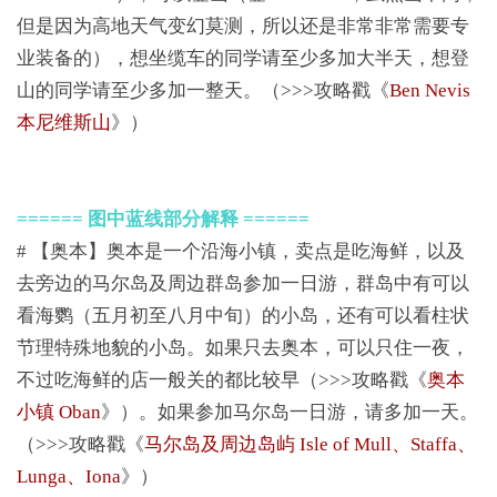
但是因为高地天气变幻莫测，所以还是非常非常需要专
业装备的），想坐缆车的同学请至少多加大半天，想登
山的同学请至少多加一整天。（>>>攻略戳《
Ben Nevis
本尼维斯山
》）
====== 图中蓝线部分解释 ======
# 【奥本】奥本是一个沿海小镇，卖点是吃海鲜，以及
去旁边的马尔岛及周边群岛参加一日游，群岛中有可以
看海鹦（五月初至八月中旬）的小岛，还有可以看柱状
节理特殊地貌的小岛。如果只去奥本，可以只住一夜，
不过吃海鲜的店一般关的都比较早（>>>攻略戳《
奥本
小镇 Oban
》）。如果参加马尔岛一日游，请多加一天。
（>>>攻略戳《
马尔岛及周边岛屿 Isle of Mull、Staffa、
Lunga、Iona
》）