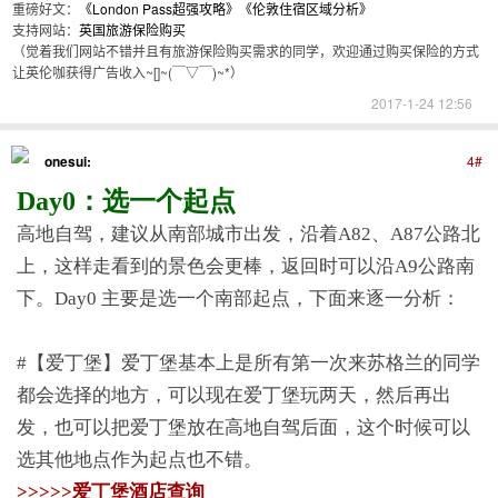
重磅好文：
《London Pass超强攻略》
《伦敦住宿区域分析》
支持网站：
英国旅游保险购买
（觉着我们网站不错并且有旅游保险购买需求的同学，欢迎通过购买保险的方式
让英伦咖获得广告收入~[]~(￣▽￣)~*）
2017-1-24 12:56
onesui:
4#
Day0：选一个起点
高地自驾，建议从南部城市出发，沿着A82、A87公路北
上，这样走看到的景色会更棒，返回时可以沿A9公路南
下。Day0 主要是选一个南部起点，下面来逐一分析：
#【爱丁堡】爱丁堡基本上是所有第一次来苏格兰的同学
都会选择的地方，可以现在爱丁堡玩两天，然后再出
发，也可以把爱丁堡放在高地自驾后面，这个时候可以
选其他地点作为起点也不错。
>>>>>爱丁堡酒店查询