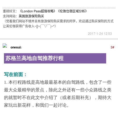
重磅好文：
《London Pass超强攻略》
《伦敦住宿区域分析》
支持网站：
英国旅游保险购买
（觉着我们网站不错并且有旅游保险购买需求的同学，欢迎通过购买保险的方式
让英伦咖获得广告收入~[]~(￣▽￣)~*）
2017-1-24 12:53
onesui:
3#
苏格兰高地自驾推荐行程
写在前面：
1. 本行程路线是高地最最基本的自驾路线，包含了一些
最大众最精华的景点，除此之外还有一些小众路线之类
的就暂时不在此文中介绍了（或者后期补充），期待大
家玩出新花样，和我们一起讨论。