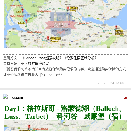
重磅好文：
《London Pass超强攻略》
《伦敦住宿区域分析》
支持网站：
英国旅游保险购买
（觉着我们网站不错并且有旅游保险购买需求的同学，欢迎通过购买保险的方式
让英伦咖获得广告收入~[]~(￣▽￣)~*）
2017-1-24 13:00
onesui:
5#
Day1：格拉斯哥 - 洛蒙德湖（Balloch、
Luss、Tarbet）- 科河谷 - 威廉堡（宿）