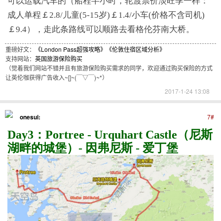
可以运载汽车的（船程半小时，轮渡票价淡旺季一样：
成人单程￡2.8/儿童(5-15岁)￡1.4/小车(价格不含司机)
￡9.4），走此条路线可以顺路去看格伦芬南大桥。
重磅好文：
《London Pass超强攻略》
《伦敦住宿区域分析》
支持网站：
英国旅游保险购买
（觉着我们网站不错并且有旅游保险购买需求的同学，欢迎通过购买保险的方式
让英伦咖获得广告收入~[]~(￣▽￣)~*）
2017-1-24 13:08
onesui:
7#
Day3：Portree - Urquhart Castle（尼斯
湖畔的城堡）- 因弗尼斯 - 爱丁堡