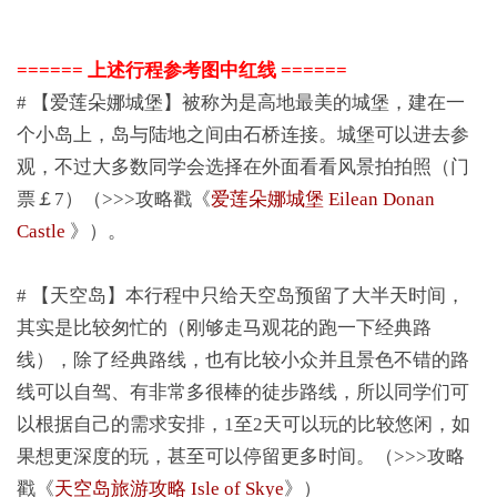
====== 上述行程参考图中红线 ======
# 【爱莲朵娜城堡】被称为是高地最美的城堡，建在一
个小岛上，岛与陆地之间由石桥连接。城堡可以进去参
观，不过大多数同学会选择在外面看看风景拍拍照（门
票￡7）（>>>攻略戳《
爱莲朵娜城堡 Eilean Donan
Castle
》）。
# 【天空岛】本行程中只给天空岛预留了大半天时间，
其实是比较匆忙的（刚够走马观花的跑一下经典路
线），除了经典路线，也有比较小众并且景色不错的路
线可以自驾、有非常多很棒的徒步路线，所以同学们可
以根据自己的需求安排，1至2天可以玩的比较悠闲，如
果想更深度的玩，甚至可以停留更多时间。（>>>攻略
戳《
天空岛旅游攻略 Isle of Skye
》）