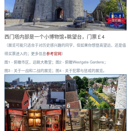
西门塔内部是一个小博物馆+眺望台，门票￡4
（展览可能只适合于对历史感兴趣的同学，但如果你想登高望远，还是值
得买票进入的；更多信息
参考官网
）
图1 - 俯瞰市区，远眺大教堂；图2 - 俯瞰Westgate Gardens；
图3 - 关于一战和二战的展览；图4 - 关于犯罪与惩戒的展览。