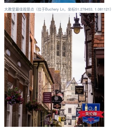
大教堂最佳观景点（位于Buchery Ln，坐标51.278453, 1.081121）