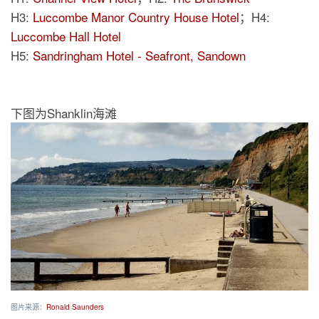
H3:
Luccombe Manor Country House Hotel
；H4:
Luccombe Hall Hotel
H5:
Sandringham Hotel - Seafront, Sandown
下图为Shanklin海滩
图片来源：
Ronald Saunders