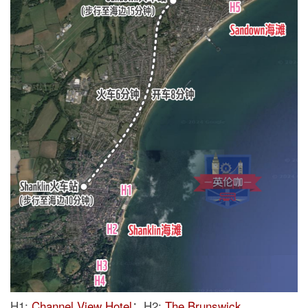
H1:
Channel View Hotel
；H2:
The Brunswick