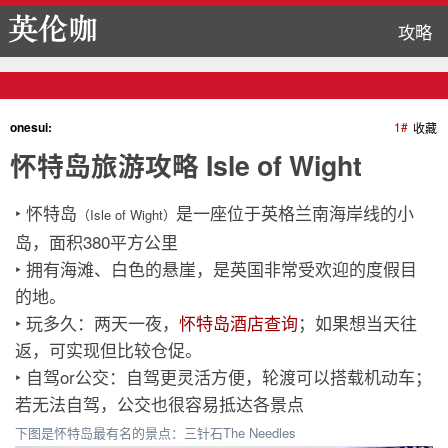
攻略
onesui:
1#
收藏
怀特岛旅游攻略 Isle of Wight
‣ 怀特岛
是一座位于英格兰南海岸线的小
（Isle of Wight）
岛，面积380平方公里
‣ 拥有海滩、白色的悬崖，是英国非常受欢迎的度假目
的地。
‣ 玩多久：两天一夜，
怀特岛酒店查询
；如果想当天往
返，可实现但比较仓促。
‣ 自驾or公交：自驾更灵活方便，轮渡可以搭载机动车；
若无法自驾，公交也很容易抵达各景点
下图是怀特岛最有名的景点：三针石The Needles