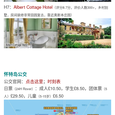
H7：
Albert Cottage Hotel
（评分8.7分，评价人数300+，乡村别
墅，房间装修非常田园复古，靠近奥斯本庄园）
怀特岛公交
公交官网：
点击这里
；
时刻表
日票
：成人£10.50，学生£8.50，团体票
（24H Rover）
（5
£29.50，儿童
£6.50
人）
（5-15岁）