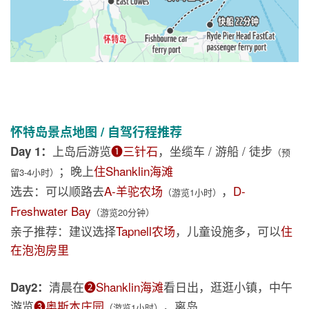
怀特岛景点地图 / 自驾行程推荐
上岛后游览
❶三针石
，坐缆车 / 游船 / 徒步
Day 1：
（预
；晚上
住Shanklin海滩
留3-4小时）
选去：可以顺路去
A-羊驼农场
，
D-
（游览1小时）
Freshwater Bay
（游览20分钟）
亲子推荐：建议选择
Tapnell农场
，儿童设施多，可以
住
在泡泡房里
清晨在
❷Shanklin海滩
看日出，逛逛小镇，中午
Day2：
游览
❸奥斯本庄园
，离岛
（游览1小时）