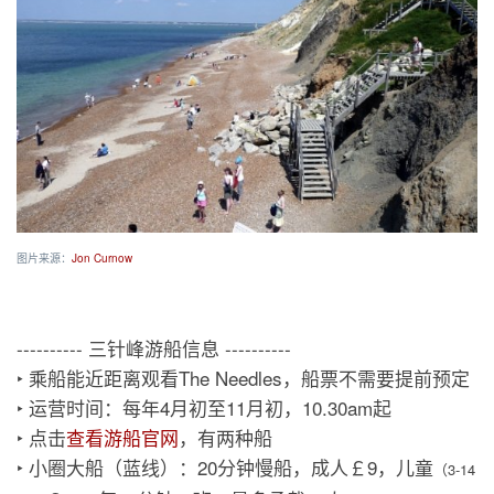
图片来源：
Jon Curnow
---------- 三针峰游船信息 ----------
‣ 乘船能近距离观看The Needles，船票不需要提前预定
‣ 运营时间：每年4月初至11月初，10.30am起
‣ 点击
查看游船官网
，有两种船
‣ 小圈大船（蓝线）：20分钟慢船，成人￡9，儿童
（3-14