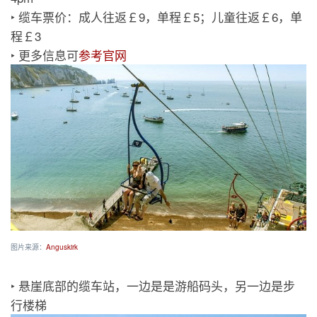
‣ 缆车票价：成人往返￡9，单程￡5；儿童往返￡6，单
程￡3
‣ 更多信息可
参考官网
图片来源：
Anguskirk
‣ 悬崖底部的缆车站，一边是是游船码头，另一边是步
行楼梯