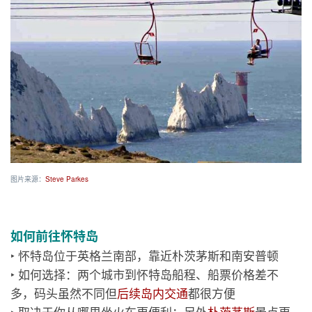
图片来源：
Steve Parkes
如何前往怀特岛
‣ 怀特岛位于英格兰南部，靠近朴茨茅斯和南安普顿
‣ 如何选择：两个城市到怀特岛船程、船票价格差不
多，码头虽然不同但
后续岛内交通
都很方便
‣ 取决于你从哪里坐火车更便利；另外
朴茨茅斯
景点更