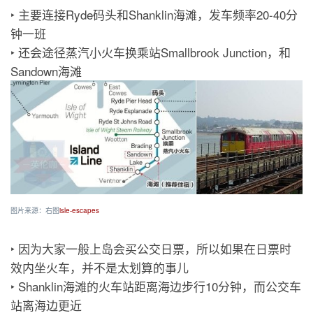
‣ 主要连接Ryde码头和Shanklin海滩，发车频率20-40分
钟一班
‣ 还会途径蒸汽小火车换乘站Smallbrook Junction，和
Sandown海滩
图片来源：右图
isle-escapes
‣ 因为大家一般上岛会买公交日票，所以如果在日票时
效内坐火车，并不是太划算的事儿
‣ Shanklin海滩的火车站距离海边步行10分钟，而公交车
站离海边更近