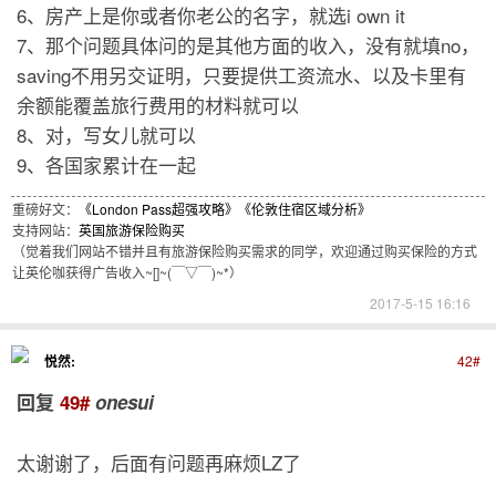
6、房产上是你或者你老公的名字，就选i own it
7、那个问题具体问的是其他方面的收入，没有就填no，
saving不用另交证明，只要提供工资流水、以及卡里有
余额能覆盖旅行费用的材料就可以
8、对，写女儿就可以
9、各国家累计在一起
重磅好文：
《London Pass超强攻略》
《伦敦住宿区域分析》
支持网站：
英国旅游保险购买
（觉着我们网站不错并且有旅游保险购买需求的同学，欢迎通过购买保险的方式
让英伦咖获得广告收入~[]~(￣▽￣)~*）
2017-5-15 16:16
悦然:
42#
回复
49#
onesui
太谢谢了，后面有问题再麻烦LZ了