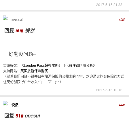
2017-5-15 21:38
onesui:
43#
回复
50#
悦然
好嘞没问题~
重磅好文：
《London Pass超强攻略》
《伦敦住宿区域分析》
支持网站：
英国旅游保险购买
（觉着我们网站不错并且有旅游保险购买需求的同学，欢迎通过购买保险的方式
让英伦咖获得广告收入~[]~(￣▽￣)~*）
2017-5-16 10:13
悦然:
44#
回复
51#
onesui