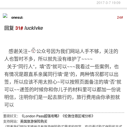
2017-3-7 19:09
onesui:
24#
回复
31#
lucklvke
感谢关注~
公众号因为我们网站人手不够，关注的
人也暂时不多，所以就先没有维护了~~~~
关于“同行人”，填"否"就可以~~~我看过一些案例，也
有情况是跟直系亲属同行填“是”的，两种情况都可以出
签，所以应该不用太担心~可以按照页面备注的填“否”就
可以~~递签的时候你和你儿子的材料里可以都加一份说
明信，注明你们是一起去旅行的，旅行费用由你承担就
可以
重磅好文：
《London Pass超强攻略》
《伦敦住宿区域分析》
支持网站：
英国旅游保险购买
（觉着我们网站不错并且有旅游保险购买需求的同学，欢迎通过购买保险的方式