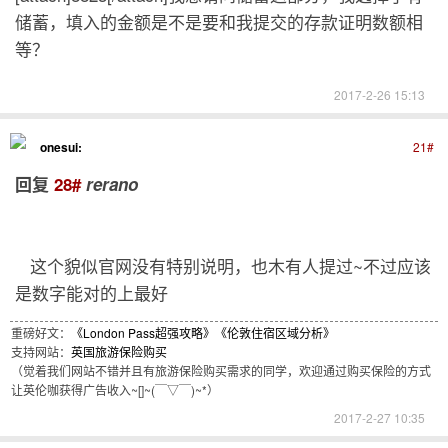
储蓄，填入的金额是不是要和我提交的存款证明数额相
等？
2017-2-26 15:13
onesui:
21#
回复
28#
rerano
这个貌似官网没有特别说明，也木有人提过~不过应该
是数字能对的上最好
重磅好文：
《London Pass超强攻略》
《伦敦住宿区域分析》
支持网站：
英国旅游保险购买
（觉着我们网站不错并且有旅游保险购买需求的同学，欢迎通过购买保险的方式
让英伦咖获得广告收入~[]~(￣▽￣)~*）
2017-2-27 10:35