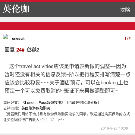
攻略
onesui:
17#
回复
24#
位移2
这个travel activities应该是申请表新做的调整~~因为
暂时还没有相关的信息反馈~所以把行程安排写清楚一点
应该会比较稳妥~~~关于酒店预订，可以在booking上也
预定一个可以免费取消的~签证下来再做调整即可~
重磅好文：
《London Pass超强攻略》
《伦敦住宿区域分析》
支持网站：
英国旅游保险购买
（觉着我们网站不错并且有旅游保险购买需求的同学，欢迎通过购买保险的方式
让英伦咖获得广告收入~[]~(￣▽￣)~*）
2016-9-27 10:39