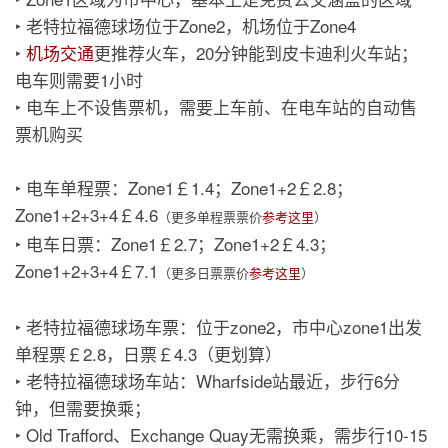
‣ 老特拉福德球场位于Zone2，机场位于Zone4
‣
机场交通
更推荐火车，20分钟能到皮卡迪利火车站；
电车则需要1小时
‣ 电车上不设售票机，需要上车前、在电车站的自动售
票机购买
‣ 电车单程票：Zone1￡1.4；Zone1+2￡2.8；
Zone1+2+3+4￡4.6
（更多单程票票价
参考这里
）
‣ 电车日票：Zone1￡2.7；Zone1+2￡4.3；
Zone1+2+3+4￡7.1
（更多日票票价
参考这里
）
‣ 老特拉福德球场车票：位于zone2，市中心zone1出发
单程票￡2.8，日票￡4.3（更划算）
‣ 老特拉福德球场车站：Wharfside站最近，步行6分
钟，但需要换乘；
‣ Old Trafford、Exchange Quay无需换乘，需步行10-15