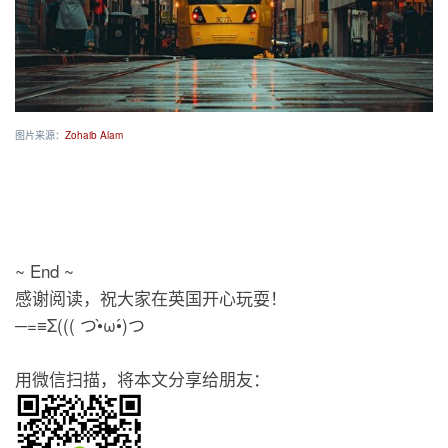
图片来源：
Zohaib Alam
~ End ~
感谢阅读，祝大家在英国开心玩耍！
─=≡Σ((( つ•̀ω•́)つ
用微信扫描，将本文分享给朋友：