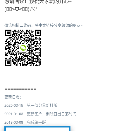
感谢阅读！预祝大家玩的开心~
(๐॔˃̶ᗜ˂̶๐॓)ﾉ♡
微信扫描二维码，将本文链接分享给你的朋友~
===========
更新日志：
2025-03-15：第一部分重新排版
2021-01-03：更新图片，删除日出日落时间
2018-03-08：完成第一版