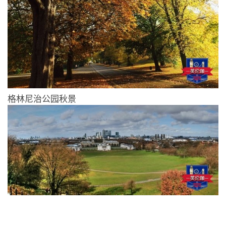
格林尼治公园秋景