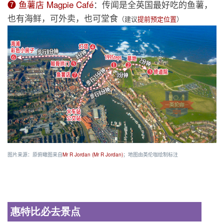
❼ 鱼薯店 Magpie Café
：传闻是全英国最好吃的鱼薯，
也有海鲜，可外卖，也可堂食
（建议
提前预定位置
）
图片来源：原俯瞰图来自
Mr R Jordan (Mr R Jordan)
；地图由英伦咖绘制标注
惠特比必去景点