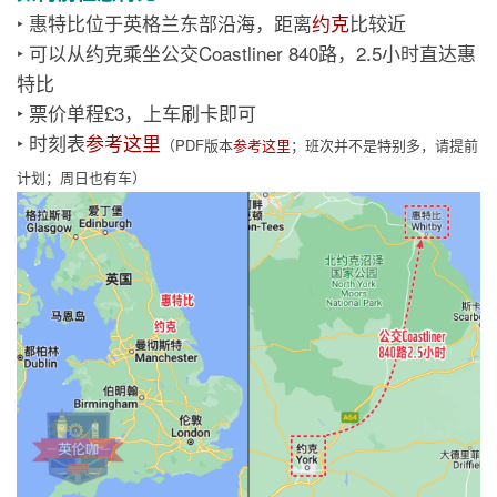
‣ 惠特比位于英格兰东部沿海，距离
约克
比较近
‣ 可以从约克乘坐公交Coastliner 840路，2.5小时直达惠
特比
‣ 票价单程£3，上车刷卡即可
‣ 时刻表
参考这里
（PDF版本
参考这里
；班次并不是特别多，请提前
计划；周日也有车）