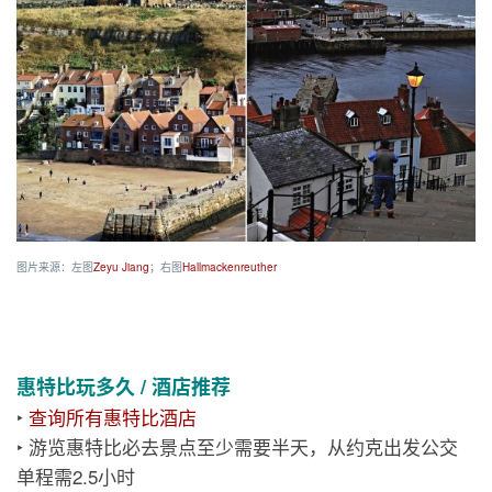
图片来源：左图
Zeyu Jiang
；右图
Hallmackenreuther
惠特比玩多久 / 酒店推荐
‣
查询所有惠特比酒店
‣ 游览惠特比必去景点至少需要半天，从约克出发公交
单程需2.5小时