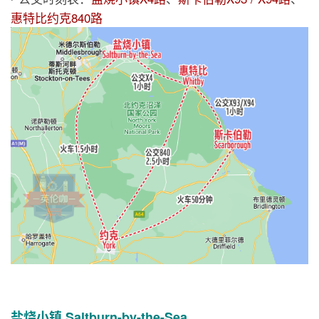
惠特比约克840路
盐烧小镇 Saltburn-by-the-Sea