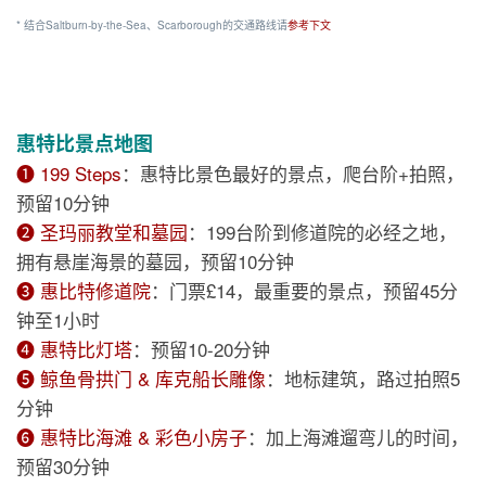
* 结合Saltburn-by-the-Sea、Scarborough的交通路线请
参考下文
惠特比景点地图
❶ 199 Steps
：惠特比景色最好的景点，爬台阶+拍照，
预留10分钟
❷ 圣玛丽教堂和墓园
：199台阶到修道院的必经之地，
拥有悬崖海景的墓园，预留10分钟
❸ 惠比特修道院
：门票£14，最重要的景点，预留45分
钟至1小时
❹ 惠特比灯塔
：预留10-20分钟
❺ 鲸鱼骨拱门 & 库克船长雕像
：地标建筑，路过拍照5
分钟
❻ 惠特比海滩 & 彩色小房子
：加上海滩遛弯儿的时间，
预留30分钟