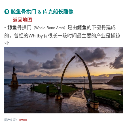
❺ 鲸鱼骨拱门 & 库克船长雕像
返回地图
‣ 鲸鱼骨拱门
是由鲸鱼的下颚骨建成
（Whale Bone Arch）
的，曾经的Whitby有很长一段时间最主要的产业是捕鲸
业
图片来源：
TimHill