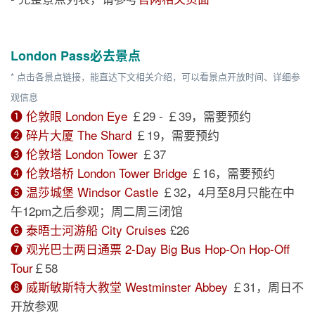
London Pass必去景点
* 点击各景点链接，能直达下文相关介绍，可以看景点开放时间、详细参
观信息
❶ 伦敦眼 London Eye
￡29 - ￡39，需要预约
❷ 碎片大厦 The Shard
￡19，需要预约
❸ 伦敦塔 London Tower
￡37
❹ 伦敦塔桥 London Tower Bridge
￡16，需要预约
❺ 温莎城堡 Windsor Castle
￡32，4月至8月只能在中
午12pm之后参观；周二周三闭馆
❻ 泰晤士河游船 City Cruises
£26
❼ 观光巴士两日通票 2-Day Big Bus Hop-On Hop-Off
Tour
￡58
❽ 威斯敏斯特大教堂 Westminster Abbey
￡31，周日不
开放参观