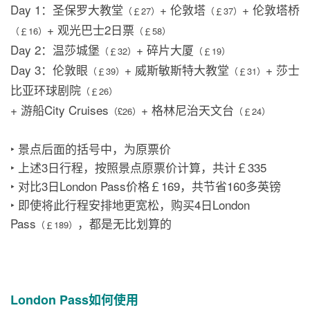
Day 1：圣保罗大教堂
+ 伦敦塔
+ 伦敦塔桥
（￡27）
（￡37）
+ 观光巴士2日票
（￡16）
（￡58）
Day 2：温莎城堡
+ 碎片大厦
（￡32）
（￡19）
Day 3：伦敦眼
+ 威斯敏斯特大教堂
+ 莎士
（￡39）
（￡31）
比亚环球剧院
（￡26）
+ 游船City Cruises
+ 格林尼治天文台
（£26）
（￡24）
‣ 景点后面的括号中，为原票价
‣ 上述3日行程，按照景点原票价计算，共计￡335
‣ 对比3日London Pass价格￡169，共节省160多英镑
‣ 即使将此行程安排地更宽松，购买4日London
Pass
，都是无比划算的
（￡189）
London Pass如何使用