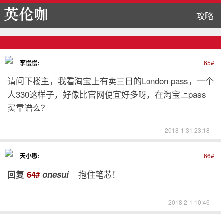
攻略
李慢慢:
65#
请问下楼主，我看淘宝上有卖三日的London pass，一个
人330这样子，好像比官网便宜好多呀，在淘宝上pass
买靠谱么？
2018-1-31 23:18
天小嗷:
66#
抱住笔芯！
回复
64#
onesui
2018-2-1 10:46