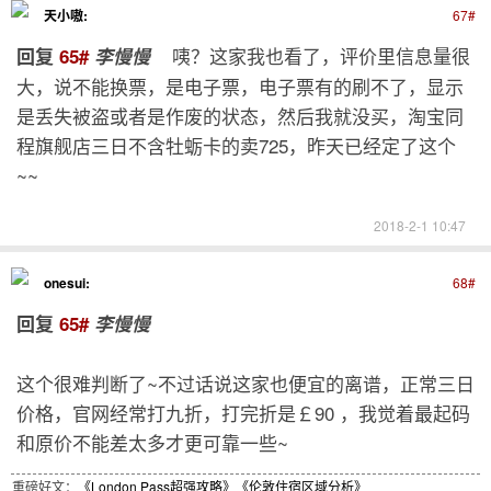
天小嗷:
67#
咦？这家我也看了，评价里信息量很
回复
65#
李慢慢
大，说不能换票，是电子票，电子票有的刷不了，显示
是丢失被盗或者是作废的状态，然后我就没买，淘宝同
程旗舰店三日不含牡蛎卡的卖725，昨天已经定了这个
~~
2018-2-1 10:47
onesui:
68#
回复
65#
李慢慢
这个很难判断了~不过话说这家也便宜的离谱，正常三日
价格，官网经常打九折，打完折是￡90 ，我觉着最起码
和原价不能差太多才更可靠一些~
重磅好文：
《London Pass超强攻略》
《伦敦住宿区域分析》