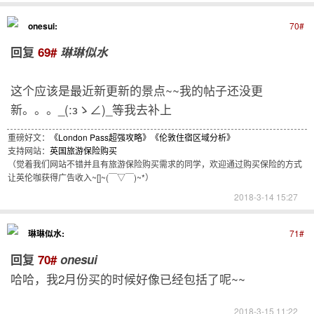
onesui:
70#
回复
69#
琳琳似水
这个应该是最近新更新的景点~~我的帖子还没更
新。。。_(:зゝ∠)_等我去补上
重磅好文：
《London Pass超强攻略》
《伦敦住宿区域分析》
支持网站：
英国旅游保险购买
（觉着我们网站不错并且有旅游保险购买需求的同学，欢迎通过购买保险的方式
让英伦咖获得广告收入~[]~(￣▽￣)~*）
2018-3-14 15:27
琳琳似水:
71#
回复
70#
onesui
哈哈，我2月份买的时候好像已经包括了呢~~
2018-3-15 11:22