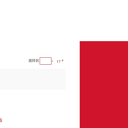
跳转到
»
#
17
6