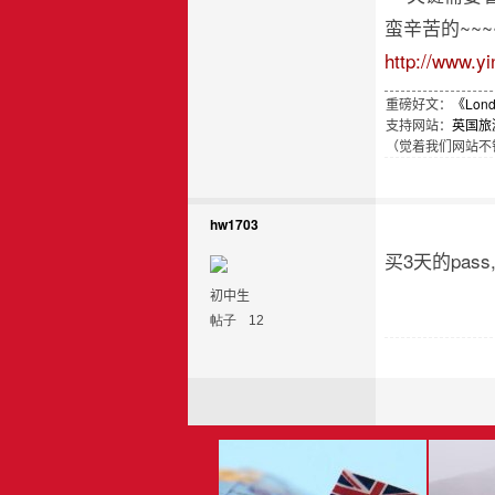
蛮辛苦的~~
http://www.y
重磅好文：
《Lon
支持网站：
英国旅
（觉着我们网站不错
hw1703
买3天的pass
初中生
帖子
12