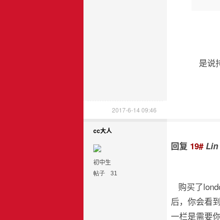
是说持l
2017-6-14 09:46
cc大人
回复
19#
Lin
初中生
帖子
31
购买了lon
后，你会看到
一栏是需要你