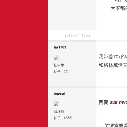
大家都
2017-6-14 10:09
hw1703
我带着70+的老
和格林威治
初中生
帖子
12
onesui
回复
22#
hw1
管理员
帖子
4865
关键需要看