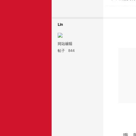
Lin
网站编辑
帖子
844
哦，明了