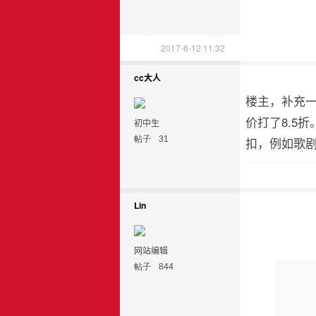
2017-6-12 11:32
cc大人
楼主，补充一
价打了8.5
初中生
帖子
31
扣，例如歌
Lin
网站编辑
帖子
844