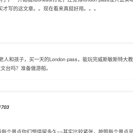
买才写的这文章。。现在看来真挺好用。。。
人和孩子，买一天的London pass，能玩完威斯敏斯特大教堂，Londo
天文台吗？准备做游船。
703
每个景点你们想停留多久~~其实比较紧张，按照每个景点平