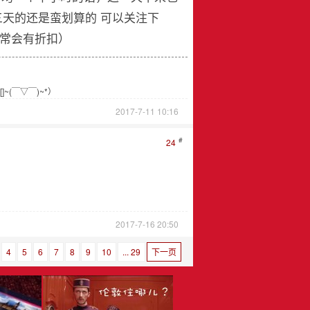
三天的还是蛮划算的 可以关注下
s常会有折扣）
(￣▽￣)~*）
2017-7-11 10:16
#
24
？
2017-7-16 20:50
4
5
6
7
8
9
10
... 29
下一页