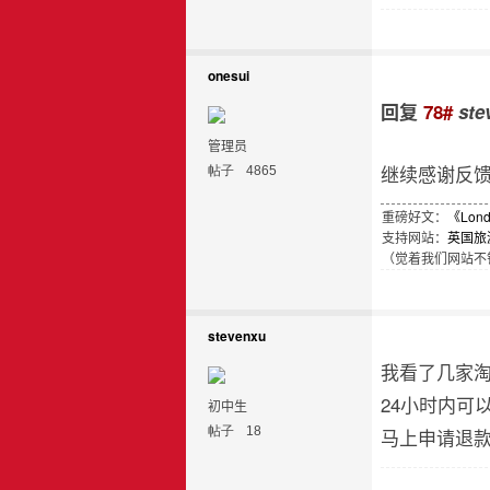
onesui
回复
78#
ste
管理员
继续感谢反馈
帖子
4865
重磅好文：
《Lon
支持网站：
英国旅
（觉着我们网站不错
stevenxu
我看了几家淘
24小时内可
初中生
帖子
18
马上申请退