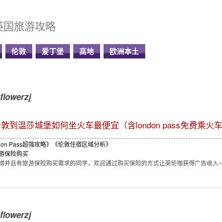
英国旅游攻略
伦敦
爱丁堡
高地
欧洲本土
flowerzj
敦到温莎城堡如何坐火车最便宜（含london pass免费乘火
don Pass超强攻略》
《伦敦住宿区域分析》
游保险购买
并且有旅游保险购买需求的同学，欢迎通过购买保险的方式让英伦咖获得广告收入~[]~
flowerzj