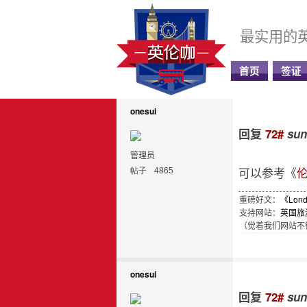
最实用的
首页
签证
onesui
回复
72#
sun
管理员
可以参考《
伦
帖子
4865
重磅好文：
《Lon
支持网站：
英国旅
（觉着我们网站不错
onesui
回复
72#
sun