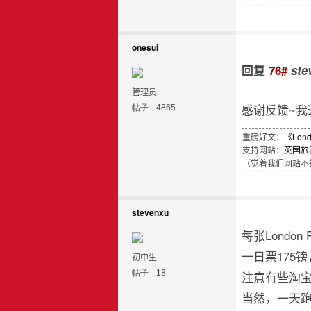
onesui
回复
76#
ste
管理员
感谢反馈~我
帖子
4865
重磅好文：
《Lon
支持网站：
英国旅
（觉着我们网站不错
stevenxu
每张Londo
一日票175镑
初中生
帖子
18
注意有些淘
当然，一天跑