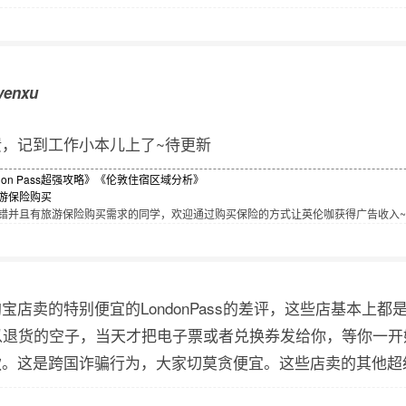
venxu
，记到工作小本儿上了~待更新
don Pass超强攻略》
《伦敦住宿区域分析》
游保险购买
并且有旅游保险购买需求的同学，欢迎通过购买保险的方式让英伦咖获得广告收入~[]~
宝店卖的特别便宜的LondonPass的差评，这些店基本上
以退货的空子，当天才把电子票或者兑换券发给你，等你一
款。这是跨国诈骗行为，大家切莫贪便宜。这些店卖的其他超