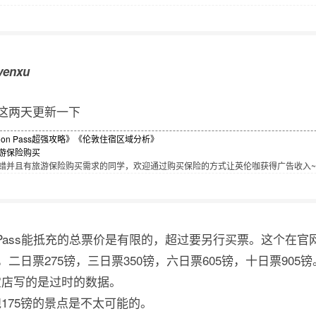
venxu
这两天更新一下
don Pass超强攻略》
《伦敦住宿区域分析》
游保险购买
并且有旅游保险购买需求的同学，欢迎通过购买保险的方式让英伦咖获得广告收入~[]~
n Pass能抵充的总票价是有限的，超过要另行买票。这个在官网上叫
，二日票275镑，三日票350镑，六日票605镑，十日票905镑
宝店写的是过时的数据。
175镑的景点是不太可能的。