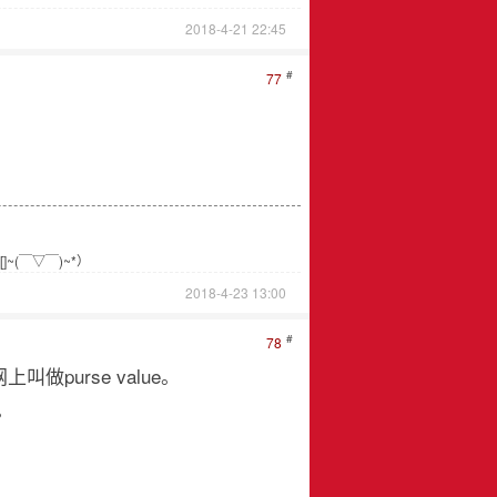
2018-4-21 22:45
#
77
(￣▽￣)~*）
2018-4-23 13:00
#
78
做purse value。
。