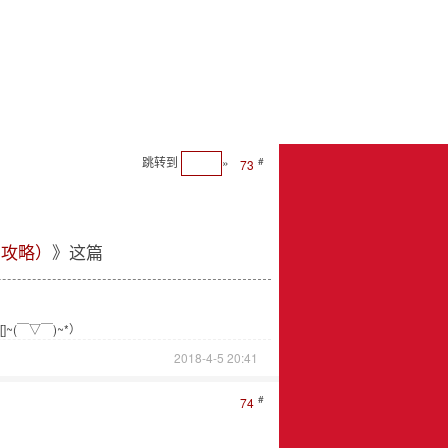
跳转到
»
#
73
车攻略）
》这篇
(￣▽￣)~*）
2018-4-5 20:41
#
74