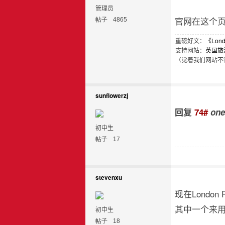
管理员
官网在这个
帖子
4865
重磅好文：
《Lon
支持网站：
英国旅
（觉着我们网站不错
sunflowerzj
回复
74#
one
初中生
帖子
17
stevenxu
现在London
其中一个来
初中生
帖子
18