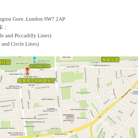
ngton Gore, London SW7 2AP
车：
le and Piccadilly Lines)
 and Circle Lines)