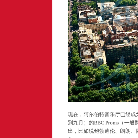
现在，阿尔伯特音乐厅已经成
到九月）的BBC Proms
出，比如说鲍勃迪伦、朗朗、阿