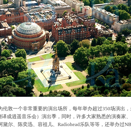
为伦敦一个非常重要的演出场所，每年举办超过350场演出
（一般翻译成逍遥音乐会）演出季，同时，许多大家熟悉的演奏
黛尔、陈奕迅、容祖儿、Radiohead乐队等等，还举办过N