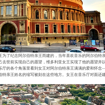
王为了纪念阿尔伯特亲王而建的，当年喜欢音乐的阿尔伯特
己去世前实现自己的愿望，维多利亚女王实现了他的愿望并
乐厅的各个角落里看到女王对阿尔伯特亲王满满的爱和怀念
伯特亲王姓名的缩写被刻在这些地方。女王在音乐厅对面还